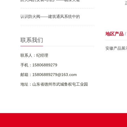
认识防火阀——建筑通风系统中的
地区产品
/
联系我们
安徽产品展
联系人：纪经理
手机：15806889279
邮箱：15806889279@163.com
地址：山东省德州市武城鲁权屯工业园