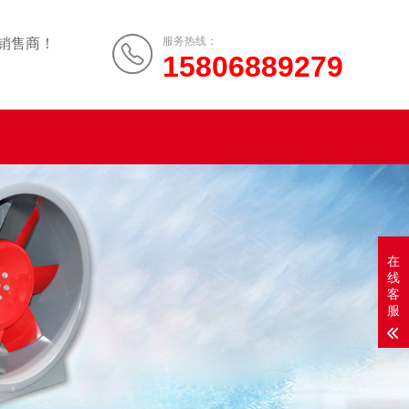
服务热线：
销售商
！
15806889279
在
线
客
服