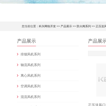
您当前位置：
科兴网络开发
>>
产品展示
>>
防火阀系列
>>
正压送
产品展示
产品展
排烟风机系列
轴流风机系列
离心风机系列
空调风机系列
混流风机系列
正压送风口