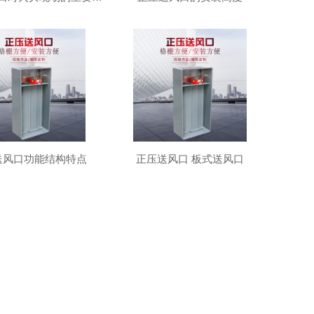
送风口功能结构特点
正压送风口 板式送风口