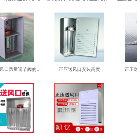
新型正压送风口风量调节阀的重要
正压送风口安装高度
正压