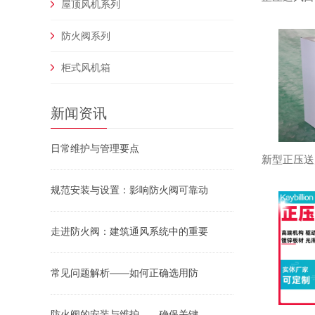
屋顶风机系列
防火阀系列
柜式风机箱
新闻资讯
日常维护与管理要点
规范安装与设置：影响防火阀可靠动
走进防火阀：建筑通风系统中的重要
常见问题解析——如何正确选用防
防火阀的安装与维护——确保关键